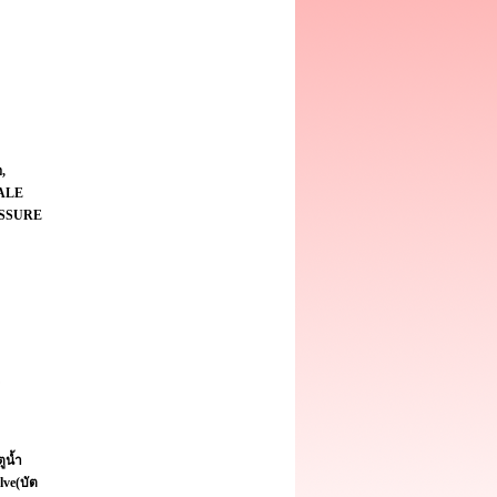
,
ALE
ESSURE
ูน้ำ
lve(บัต