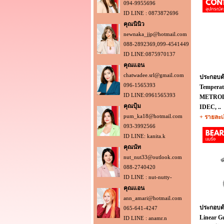
094-9955696
ID LINE : 0873872696
คุณนินิว
newnaka_jjp@hotmail.com
088-2892369,099-4541449
ID LINE:0875970137
คุณแอน
chatwadee.srl@gmail.com
ประกอบด้
096-1565393
Tempera
ID LINE:0961565393
METROL
คุณปุ้ม
IDEC, ..
pum_ka18@hotmail.com
+ รายละเ
093-3992566
ID LINE: kanita.k
คุณนัท
nut_nut33@outlook.com
088-2740420
ID LINE : nut-nutty-
คุณแอน
ann_amari@hotmail.com
ประกอบด้
065-641-4247
Linear Gu
ID LINE : anamr.n