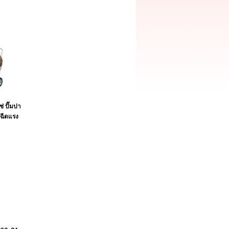
ช่ ปั๊มปา
ัดฉีดแรง