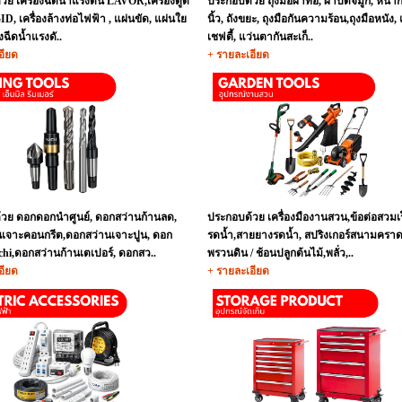
วย เครื่องฉีดน้ำแรงดัน LAVOR,เครื่องดูด
ประกอบด้วย ถุงมือผ้าทอ, ผ้าปิดจมูก, หน้าก
ID, เครื่องล้างท่อไฟฟ้า , แผ่นขัด, แผ่นใย
นิ้ว, ถังขยะ, ถุงมือกันความร้อน,ถุงมือหนัง,
องฉีดน้ำแรงดั..
เชฟตี้, แว่นตากันสะเก็..
อียด
+ รายละเอียด
วย ดอกดอกนำศูนย์, ดอกสว่านก้านลด,
ประกอบด้วย เครื่องมืองานสวน,ข้อต่อสวมเร
เจาะคอนกรีต,ดอกสว่านเจาะปูน, ดอก
รดน้ำ,สายยางรดน้ำ, สปริงเกอร์สนามคราด 
chi,ดอกสว่านก้านเตเปอร์, ดอกสว..
พรวนดิน / ช้อนปลูกต้นไม้,พลั่ว,..
อียด
+ รายละเอียด