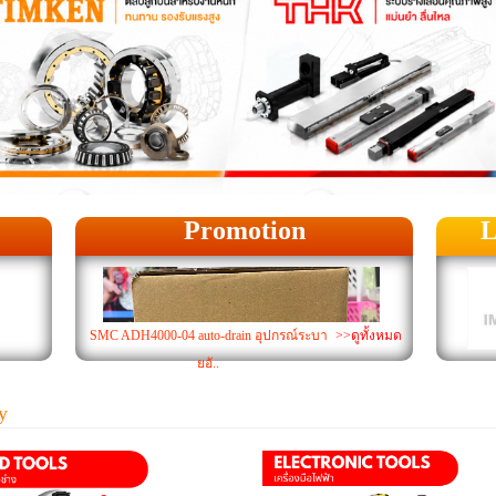
Promotion
L
SMC ADH4000-04 auto-drain อุปกรณ์ระบา
>>ดูทั้งหมด
ยอั..
y