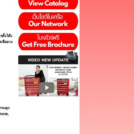
รตั้งโต๊ะ
รเลื่อยวง
VIDEO NEW UPDATE
บกระตุก
แรงกด,