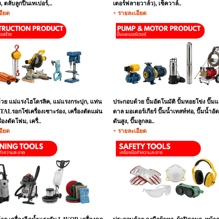
 ตลับลูกปืนเทเปอร์,..
เตอร์ฟลายวาล์ว), เช็ควาล์..
อียด
+ รายละเอียด
วย แม่แรงไฮโดรลิค, แม่แรงกระปุก, แท่น
ประกอบด้วย ปั้มอัตโนมัติ ปั้มหอยโข่ง ปั๊มแ
TALรอกโซ่เครื่องเซาะร่อง, เครื่องตัดแผ่น
ดาล มอเตอร์เกียร์ ปั๊มน้ำเทสท์ท่อ, ปั๊มน้ำอ
่องตัดโฟม, เครื่..
ดันสูง, ปั๊มลูกลอ..
อียด
+ รายละเอียด