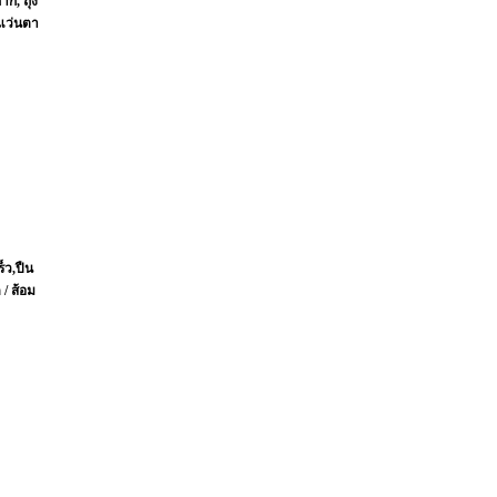
าก, ถุง
 แว่นตา
็ว,ปืน
/ ส้อม