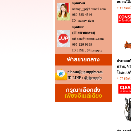
หมอนโค้ง,
คุณแนน
+ รายละเ
nanny_jjp@hotmail.com
080-585-4546
ID : nanny-tiger
คุณบอส
(ฝ่ายขายกลาง)
piboon@jjpsupply.com
095-126-9999
ID LINE : @jjpsupply
ฝ่ายขายกลาง
ประกอบด้
สว่าน, VI
piboon@jjpsupply.com
โลหะ, เครื
ID LINE : @jjpsupply
+ รายละเ
กรุณาเลือกส่ง
เพียงอีเมล์เดียว