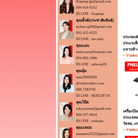
Snapnap.jjp@gmail.com
094-424-6252
ID LINE : Snapnap.
คุณมิ้งค์(ประชาสัมพันธ์)
atchara.jp09@gmail.com
092-455-4525
ประกอบด้
ID LINE : me-miki
ประแจเล
คุณแอน
แหวนข้าง
asulawann@hotmail.com
+ รายละเ
094-892-2466
ID LINE : sulawan26
คุณอุ้ม
aum20092009
@windowslive.com
088-7583745
ID LINE : 0628238718
คุณโน๊ต
tokyosunset@gmail.com
เครื่องบ๊
094-197-4644
ประแจลม,
ID LINE : nottosan
วัดลม, เก
คุณแหม่ม
+ รายละเ
mammee2522@gmail.com