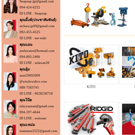
Snapnap.jjp@gmail.com
094-424-6252
ID LINE : Snapnap.
คุณมิ้งค์(ประชาสัมพันธ์)
atchara.jp09@gmail.com
092-455-4525
ID LINE : me-miki
คุณแอน
asulawann@hotmail.com
094-892-2466
ID LINE : sulawan26
คุณอุ้ม
aum20092009
@windowslive.com
KITO
088-7583745
ID LINE : 0628238718
คุณโน๊ต
tokyosunset@gmail.com
094-197-4644
ID LINE : nottosan
คุณแหม่ม
mammee2522@gmail.com