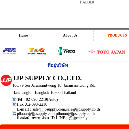
HALDER
Home
About Us
PRODUCTS
ที่อยู่บริษัท
JJP SUPPLY CO.,LTD.
106/79 Soi Jaransanitwong 18, Jaransanitwong Rd.,
Banchanglor, Bangkok 10700 Thailand
Tel :
02-090-2219(Auto)
Fax :
02-090-2216
E-mail :
sale@jjpsupply.com,sale@jjpsupply.co.th
piboon@jjpsupply.com,piboon@jjpsupply.co.th
ติดต่อฝ่ายขายด่วน ID LINE : @jjpsupply