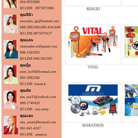
094-9955696
ID LINE : 0873872696
RIDGID
คุณนินิว
newnaka_jjp@hotmail.com
088-2892369,099-4541449
ID LINE:0875970137
คุณแอน
chatwadee.srl@gmail.com
096-1565393
ID LINE:0961565393
คุณปุ้ม
VITAL
pum_ka18@hotmail.com
093-3992566
ID LINE: kanita.k
คุณนัท
nut_nut33@outlook.com
088-2740420
ID LINE : nut-nutty-
คุณแอน
ann_amari@hotmail.com
MARATHON
065-641-4247
ID LINE : anamr.n