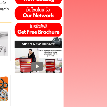
ืนเม็ด
บลูกปืน
VIDEO NEW UPDATE