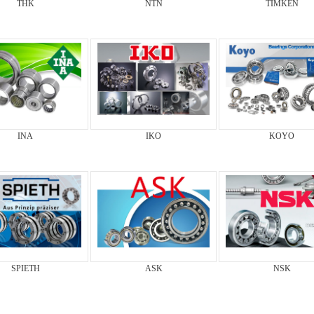
THK
NTN
TIMKEN
INA
IKO
KOYO
SPIETH
ASK
NSK