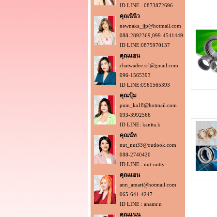
ID LINE : 0873872696
คุณนินิว
newnaka_jjp@hotmail.com
088-2892369,099-4541449
ID LINE:0875970137
คุณแอน
chatwadee.srl@gmail.com
096-1565393
ID LINE:0961565393
คุณปุ้ม
pum_ka18@hotmail.com
093-3992566
ID LINE: kanita.k
คุณนัท
nut_nut33@outlook.com
088-2740420
ID LINE : nut-nutty-
คุณแอน
ann_amari@hotmail.com
065-641-4247
ID LINE : anamr.n
คุณแนน