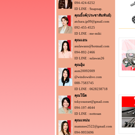
094-424-6252
ID LINE : Snapnap.
คุณมิ้งค์(ประชาสัมพันธ์)
atchara.jp09@gmail.com
092-455-4525
ID LINE : me-miki
คุณแอน
asulawann@hotmail.com
094-892-2466
ID LINE : sulawan26
คุณอุ้ม
aum20092009
@windowslive.com
088-7583745
ID LINE : 0628238718
คุณโน๊ต
tokyosunset@gmail.com
094-197-4644
ID LINE : nottosan
คุณแหม่ม
mammee2522@gmail.com
094-9955696