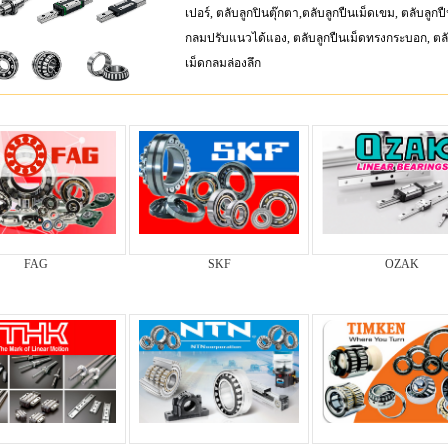
เปอร์, ตลับลูกปินตุ๊กตา,ตลับลูกปืนเม็ดเขม, ตลับลูกป
กลมปรับแนวได้แอง, ตลับลูกปืนเม็ดทรงกระบอก, ตลั
เม็ดกลมล่องลึก
FAG
SKF
OZAK