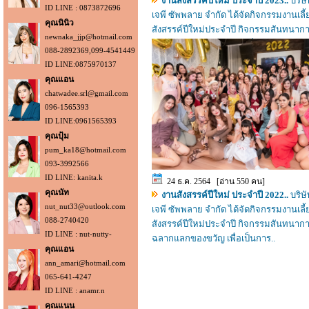
งานสังสรรค์ปีใหม่ ประจำปี 2023..
บริษั
ID LINE : 0873872696
เจพี ซัพพลาย จำกัด ได้จัดกิจกรรมงานเลี้
คุณนินิว
สังสรรค์ปีใหม่ประจำปี กิจกรรมสันทนาการ
newnaka_jjp@hotmail.com
ฉลากแลกของเงินรางวัล เพื่อเ..
088-2892369,099-4541449
ID LINE:0875970137
คุณแอน
chatwadee.srl@gmail.com
096-1565393
ID LINE:0961565393
คุณปุ้ม
pum_ka18@hotmail.com
093-3992566
ID LINE: kanita.k
24 ธ.ค. 2564 [อ่าน 550 คน]
คุณนัท
งานสังสรรค์ปีใหม่ ประจำปี 2022..
บริษั
nut_nut33@outlook.com
เจพี ซัพพลาย จำกัด ได้จัดกิจกรรมงานเลี้
088-2740420
สังสรรค์ปีใหม่ประจำปี กิจกรรมสันทนาการ
ID LINE : nut-nutty-
ฉลากแลกของขวัญ เพื่อเป็นการ..
คุณแอน
ann_amari@hotmail.com
065-641-4247
ID LINE : anamr.n
คุณแนน