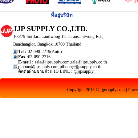
ที่อยู่บริษัท
JJP SUPPLY CO.,LTD.
106/79 Soi Jaransanitwong 18, Jaransanitwong Rd.,
Banchanglor, Bangkok 10700 Thailand
Tel :
02-090-2219(Auto)
Fax :
02-090-2216
E-mail :
sale@jjpsupply.com,sale@jjpsupply.co.th
piboon@jjpsupply.com,piboon@jjpsupply.co.th
ติดต่อฝ่ายขายด่วน ID LINE : @jjpsupply
Copyright 2015 © jjpsupply.com | Pow