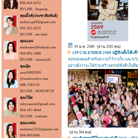
094-424-6252
ID LINE : Snapnap.
คุณมิ้งค์(ประชาสัมพันธ์)
atchara.jp09@gmail.com
092-455-4525
ID LINE : me-miki
คุณแอน
01 ม.ค. 2569 [อ่าน 2105 คน]
asulawann@hotmail.com
JJP CALENDER 2569 ปฏิทินตั้งโต๊ะที่จ
094-892-2466
ขอขอบคุณสำหรับความไว้วางใจ และหวัง
ID LINE : sulawan26
อย่างยิ่งว่าจะได้ร่วมสร้างสรรค์สิ่งดีๆใบปี
คุณอุ้ม
ค่ะ..
aum20092009
@windowslive.com
088-7583745
ID LINE : 0628238718
คุณโน๊ต
tokyosunset@gmail.com
094-197-4644
ID LINE : nottosan
คุณแหม่ม
mammee2522@gmail.com
[อ่าน 594 คน]
094-9955696