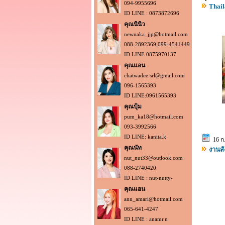
094-9955696
Thail
ID LINE : 0873872696
คุณนินิว
newnaka_jjp@hotmail.com
088-2892369,099-4541449
ID LINE:0875970137
คุณแอน
chatwadee.srl@gmail.com
096-1565393
ID LINE:0961565393
คุณปุ้ม
pum_ka18@hotmail.com
093-3992566
ID LINE: kanita.k
16 ก.
คุณนัท
งานสั
nut_nut33@outlook.com
088-2740420
ID LINE : nut-nutty-
คุณแอน
ann_amari@hotmail.com
065-641-4247
ID LINE : anamr.n