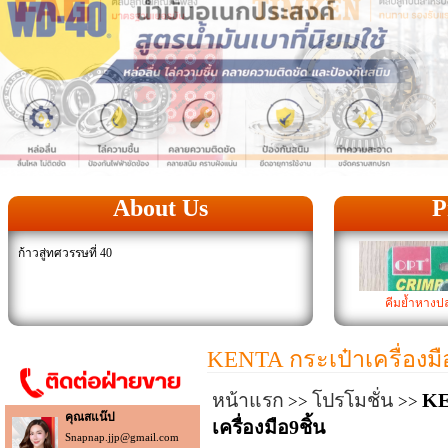
About Us
P
ก้าวสู่ทศวรรษที่ 40
คีมย้ำหางป
KENTA กระเป๋าเครื่องมือ
หน้าแรก
โปรโมชั่น
KE
>>
>>
คุณสแน๊ป
เครื่องมือ9ชิ้น
Snapnap.jjp@gmail.com