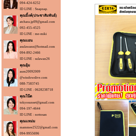
094-424-6252
ID LINE : Snapnap.
คุณมิ้งค์(ประชาสัมพันธ์)
atchara.jp09@gmail.com
092-455-4525
ID LINE : me-miki
คุณแอน
asulawann@hotmail.com
094-892-2466
ID LINE : sulawan26
คุณอุ้ม
aum20092009
@windowslive.com
088-7583745
ID LINE : 0628238718
คุณโน๊ต
tokyosunset@gmail.com
094-197-4644
ID LINE : nottosan
คุณแหม่ม
mammee2522@gmail.com
094-9955696