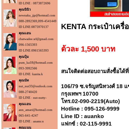
ID LINE : 0873872696
คุณนินิว
newnaka_jjp@hotmail.com
088-2892369,099-4541449
KENTA กระเป๋าเครื่อง
ID LINE:0875970137
คุณแอน
chatwadee.srl@gmail.com
096-1565393
ต้วละ 1,500 บาท
ID LINE:0961565393
คุณปุ้ม
pum_ka18@hotmail.com
093-3992566
สนใจติดต่อสอบถามสั่งซื้อได้ที
ID LINE: kanita.k
คุณนัท
106/79 ซ.จรัญสนิทวงศ์ 18 แ
nut_nut33@outlook.com
088-2740420
กรุงเทพฯ 10700
ID LINE : nut-nutty-
โทร.02-090-2219(Auto)
คุณแอน
Hotline :
095-126-9999
ann_amari@hotmail.com
Line ID : auanko
065-641-4247
ID LINE : anamr.n
แฟกซ์ : 02-115-9991
คุณแนน