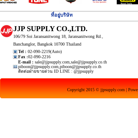
ที่อยู่บริษัท
JJP SUPPLY CO.,LTD.
106/79 Soi Jaransanitwong 18, Jaransanitwong Rd.,
Banchanglor, Bangkok 10700 Thailand
Tel :
02-090-2219(Auto)
Fax :
02-090-2216
E-mail :
sale@jjpsupply.com,sale@jjpsupply.co.th
piboon@jjpsupply.com,piboon@jjpsupply.co.th
ติดต่อฝ่ายขายด่วน ID LINE : @jjpsupply
Copyright 2015 © jjpsupply.com | Pow