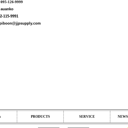
:
095-126-9999
: auanko
02-115-9991
: piboon@jjpsupply.com
s
PRODUCTS
SERVICE
NEWS