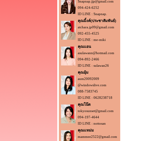
Snapnap.jjp@gmail.com
094-424-6252
ID LINE : Snapnap.
คุณมิ้งค์(ประชาสัมพันธ์)
atchara.jp09@gmail.com
092-455-4525
ID LINE : me-miki
คุณแอน
asulawann@hotmail.com
094-892-2466
ID LINE : sulawan26
คุณอุ้ม
aum20092009
@windowslive.com
088-7583745
ID LINE : 0628238718
คุณโน๊ต
tokyosunset@gmail.com
094-197-4644
ID LINE : nottosan
คุณแหม่ม
mammee2522@gmail.com