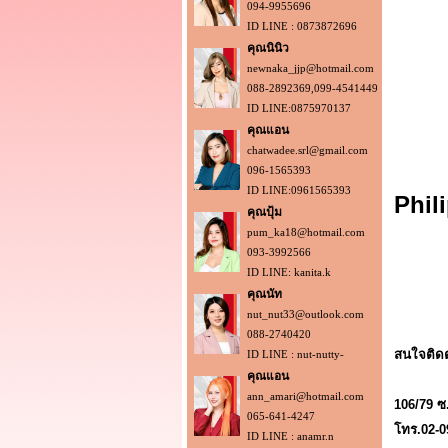
094-9955696
ID LINE : 0873872696
คุณนินิว
newnaka_jjp@hotmail.com
088-2892369,099-4541449
ID LINE:0875970137
คุณแอน
chatwadee.srl@gmail.com
096-1565393
ID LINE:0961565393
Phil
คุณปุ้ม
pum_ka18@hotmail.com
093-3992566
ID LINE: kanita.k
คุณนัท
nut_nut33@outlook.com
088-2740420
สนใจติดต่
ID LINE : nut-nutty-
คุณแอน
ann_amari@hotmail.com
106/79 ซ
065-641-4247
โทร.02-0
ID LINE : anamr.n