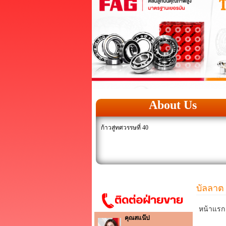
About Us
ก้าวสู่ทศวรรษที่ 40
บัลลาต
หน้าแรก
คุณสแน๊ป