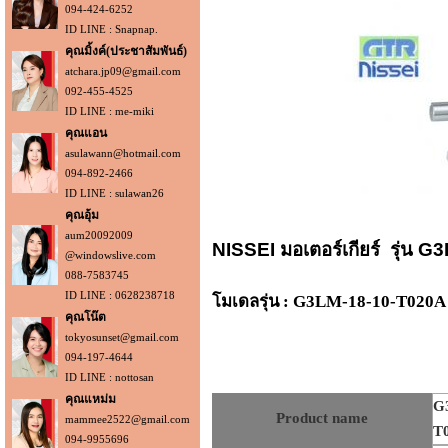
094-424-6252
ID LINE : Snapnap.
คุณมิ้งค์(ประชาสัมพันธ์)
atchara.jp09@gmail.com
092-455-4525
ID LINE : me-miki
คุณแอน
asulawann@hotmail.com
094-892-2466
ID LINE : sulawan26
คุณอุ้ม
aum20092009
NISSEI มอเตอร์เกียร์ รุ่น 
@windowslive.com
088-7583745
ID LINE : 0628238718
โมเดลรุ่น : G3LM-18-10-T020A
คุณโน๊ต
tokyosunset@gmail.com
094-197-4644
ID LINE : nottosan
คุณแหม่ม
G
Product name
mammee2522@gmail.com
T
094-9955696