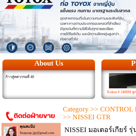
About Us
P
ก้าวสู่ทศวรรษที่ 40
Koken # 3400M ลูกบ๊
Category
>>
CONTROL P
>> NISSEI GTR
คุณสแน๊ป
NISSEI มอเตอร์เกียร์ ร
Snapnap.jjp@gmail.com