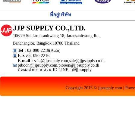
ที่อยู่บริษัท
JJP SUPPLY CO.,LTD.
106/79 Soi Jaransanitwong 18, Jaransanitwong Rd.,
Banchanglor, Bangkok 10700 Thailand
Tel :
02-090-2219(Auto)
Fax :
02-090-2216
E-mail :
sale@jjpsupply.com,sale@jjpsupply.co.th
piboon@jjpsupply.com,piboon@jjpsupply.co.th
ติดต่อฝ่ายขายด่วน ID LINE : @jjpsupply
Copyright 2015 © jjpsupply.com | Pow