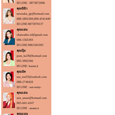
ID LINE : 0873872696
คุณนินิว
newnaka_jjp@hotmail.com
088-2892369,099-4541449
ID LINE:0875970137
คุณแอน
chatwadee.srl@gmail.com
096-1565393
ID LINE:0961565393
คุณปุ้ม
pum_ka18@hotmail.com
093-3992566
ID LINE: kanita.k
คุณนัท
nut_nut33@outlook.com
088-2740420
ID LINE : nut-nutty-
คุณแอน
ann_amari@hotmail.com
065-641-4247
ID LINE : anamr.n
คุณแนน