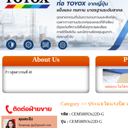
About Us
P
ก้าวสู่ทศวรรษที่ 40
mitutoyo ไมโครมิ
Category
>> ประแจวัดแรงบิด แ
รหัส :
CEM500N3x22D-G
คุณสแน๊ป
รุ่น :
CEM500N3x22D-G
Snapnap.jjp@gmail.com