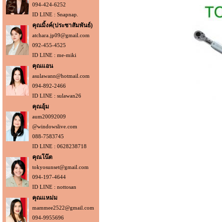
094-424-6252
ID LINE : Snapnap.
คุณมิ้งค์(ประชาสัมพันธ์)
atchara.jp09@gmail.com
092-455-4525
ID LINE : me-miki
คุณแอน
asulawann@hotmail.com
094-892-2466
ID LINE : sulawan26
คุณอุ้ม
aum20092009
@windowslive.com
088-7583745
ID LINE : 0628238718
คุณโน๊ต
tokyosunset@gmail.com
094-197-4644
ID LINE : nottosan
คุณแหม่ม
mammee2522@gmail.com
094-9955696