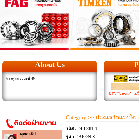
About Us
P
ก้าวสู่ทศวรรษที่ 40
KENTA กระเป๋าเครื่
Category
>> ประแจวัดแรงบิด 
รหัส :
DB100N-S
คุณสแน๊ป
รุ่น :
DB100N-S