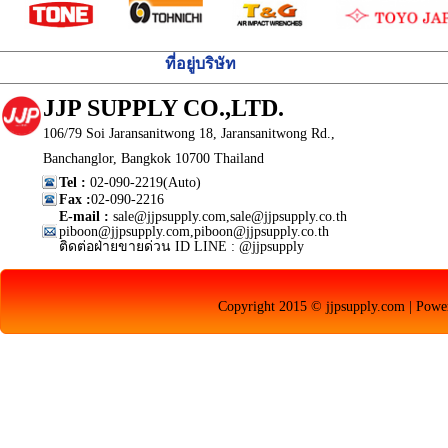
ที่อยู่บริษัท
JJP SUPPLY CO.,LTD.
106/79 Soi Jaransanitwong 18, Jaransanitwong Rd.,
Banchanglor, Bangkok 10700 Thailand
Tel :
02-090-2219(Auto)
Fax :
02-090-2216
E-mail :
sale@jjpsupply.com,sale@jjpsupply.co.th
piboon@jjpsupply.com,piboon@jjpsupply.co.th
ติดต่อฝ่ายขายด่วน ID LINE : @jjpsupply
Copyright 2015 © jjpsupply.com | Pow