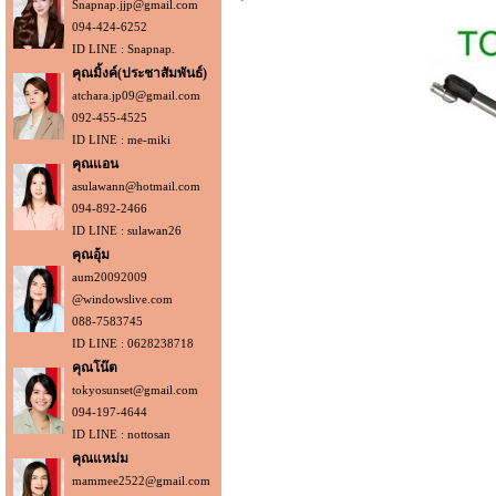
Snapnap.jjp@gmail.com
094-424-6252
ID LINE : Snapnap.
คุณมิ้งค์(ประชาสัมพันธ์)
atchara.jp09@gmail.com
092-455-4525
ID LINE : me-miki
คุณแอน
asulawann@hotmail.com
094-892-2466
ID LINE : sulawan26
คุณอุ้ม
aum20092009
@windowslive.com
088-7583745
ID LINE : 0628238718
คุณโน๊ต
tokyosunset@gmail.com
094-197-4644
ID LINE : nottosan
คุณแหม่ม
mammee2522@gmail.com