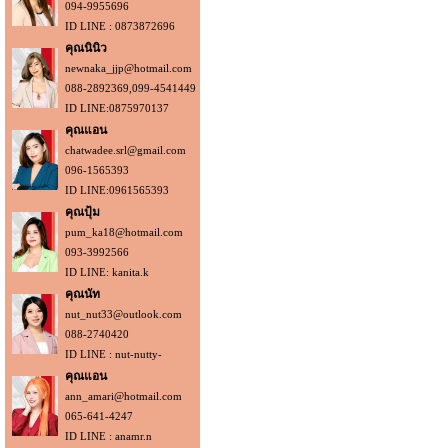
094-9955696
ID LINE : 0873872696
คุณนินิว
newnaka_jjp@hotmail.com
088-2892369,099-4541449
ID LINE:0875970137
คุณแอน
chatwadee.srl@gmail.com
096-1565393
ID LINE:0961565393
คุณปุ้ม
pum_ka18@hotmail.com
093-3992566
ID LINE: kanita.k
คุณนัท
nut_nut33@outlook.com
088-2740420
ID LINE : nut-nutty-
คุณแอน
ann_amari@hotmail.com
065-641-4247
ID LINE : anamr.n