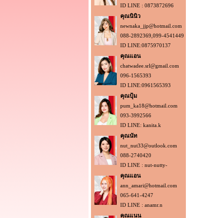
ID LINE : 0873872696
คุณนินิว
newnaka_jjp@hotmail.com
088-2892369,099-4541449
ID LINE:0875970137
คุณแอน
chatwadee.srl@gmail.com
096-1565393
ID LINE:0961565393
คุณปุ้ม
pum_ka18@hotmail.com
093-3992566
ID LINE: kanita.k
คุณนัท
nut_nut33@outlook.com
088-2740420
ID LINE : nut-nutty-
คุณแอน
ann_amari@hotmail.com
065-641-4247
ID LINE : anamr.n
คุณแนน