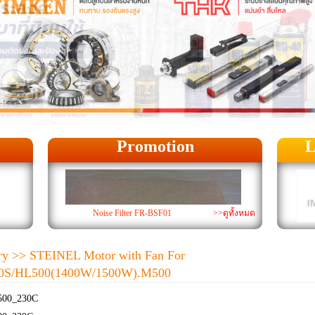
Promotion
L
Noise Filter FR-BSF01
>>ดูทั้งหมด
ry
>> STEINEL Motor with Fan For
0S/HL500(1400W/1500W).M500
00_230C