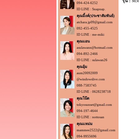
รุ่น :
M5
094-424-6252
ID LINE : Snapnap.
คุณมิ้งค์(ประชาสัมพันธ์)
atchara.jp09@gmail.com
092-455-4525
ID LINE : me-miki
คุณแอน
asulawann@hotmail.com
094-892-2466
ID LINE : sulawan26
คุณอุ้ม
aum20092009
@windowslive.com
088-7583745
ID LINE : 0628238718
คุณโน๊ต
tokyosunset@gmail.com
094-197-4644
ID LINE : nottosan
คุณแหม่ม
mammee2522@gmail.com
094-9955696