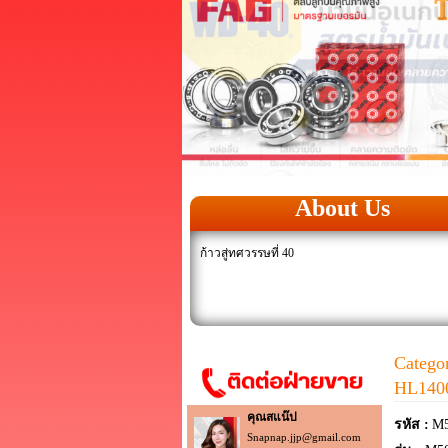
About Us
ก้าวสู่ทศวรรษที่ 40
Catego
HL140
คุณสแน๊ป
รหัส :
M5
Snapnap.jjp@gmail.com