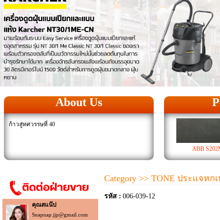
About Us
P
ก้าวสู่ทศวรรษที่ 40
ABB S202
Category
>> TONE ประแจหกเหล
รหัส :
006-039-12
คุณสแน๊ป
Snapnap.jjp@gmail.com