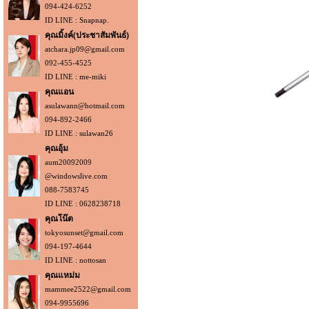
094-424-6252
ID LINE : Snapnap.
คุณมิ้งค์(ประชาสัมพันธ์)
atchara.jp09@gmail.com
092-455-4525
ID LINE : me-miki
คุณแอน
asulawann@hotmail.com
094-892-2466
ID LINE : sulawan26
คุณอุ้ม
aum20092009
@windowslive.com
088-7583745
ID LINE : 0628238718
คุณโน๊ต
tokyosunset@gmail.com
094-197-4644
ID LINE : nottosan
คุณแหม่ม
mammee2522@gmail.com
094-9955696