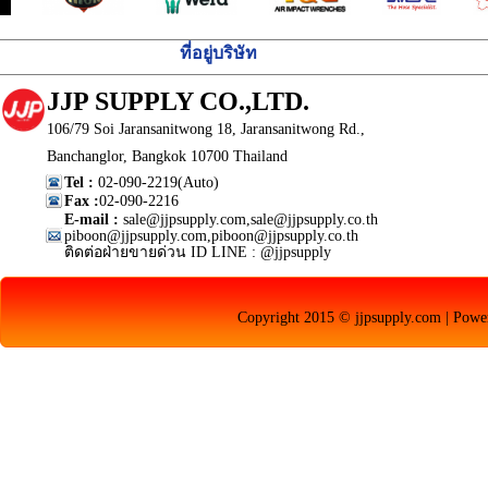
ที่อยู่บริษัท
JJP SUPPLY CO.,LTD.
106/79 Soi Jaransanitwong 18, Jaransanitwong Rd.,
Banchanglor, Bangkok 10700 Thailand
Tel :
02-090-2219(Auto)
Fax :
02-090-2216
E-mail :
sale@jjpsupply.com,sale@jjpsupply.co.th
piboon@jjpsupply.com,piboon@jjpsupply.co.th
ติดต่อฝ่ายขายด่วน ID LINE : @jjpsupply
Copyright 2015 © jjpsupply.com | Pow