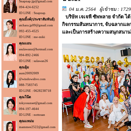
Snapnap.jjp@gmail.com
094-424-6252
04 ม.ค. 2564 ผู้เข้าชม : 1729
ID LINE : Snapnap.
บริษัท เจเจพี ซัพพลาย จำกัด ได
คุณมิ้งค์(ประชาสัมพันธ์)
กิจกรรมสันทนาการ, จับฉลากแลกข
atchara.jp09@gmail.com
092-455-4525
และเป็นการสร้างความสนุกสนานใ
ID LINE : me-miki
คุณแอน
asulawann@hotmail.com
094-892-2466
ID LINE : sulawan26
คุณอุ้ม
aum20092009
@windowslive.com
088-7583745
ID LINE : 0628238718
คุณโน๊ต
tokyosunset@gmail.com
094-197-4644
ID LINE : nottosan
คุณแหม่ม
mammee2522@gmail.com