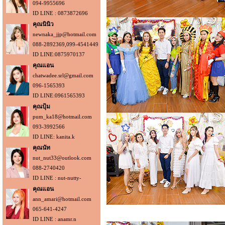
094-9955696
ID LINE : 0873872696
คุณนินิว
newnaka_jjp@hotmail.com
088-2892369,099-4541449
ID LINE:0875970137
คุณแอน
chatwadee.srl@gmail.com
096-1565393
ID LINE:0961565393
คุณปุ้ม
pum_ka18@hotmail.com
093-3992566
ID LINE: kanita.k
คุณนัท
nut_nut33@outlook.com
088-2740420
ID LINE : nut-nutty-
คุณแอน
ann_amari@hotmail.com
065-641-4247
ID LINE : anamr.n