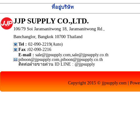
ที่อยู่บริษัท
JJP SUPPLY CO.,LTD.
106/79 Soi Jaransanitwong 18, Jaransanitwong Rd.,
Banchanglor, Bangkok 10700 Thailand
Tel :
02-090-2219(Auto)
Fax :
02-090-2216
E-mail :
sale@jjpsupply.com,sale@jjpsupply.co.th
piboon@jjpsupply.com,piboon@jjpsupply.co.th
ติดต่อฝ่ายขายด่วน ID LINE : @jjpsupply
Copyright 2015 © jjpsupply.com | Pow