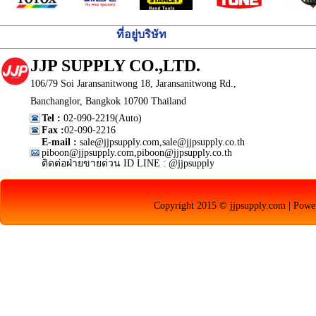
ที่อยู่บริษัท
JJP SUPPLY CO.,LTD.
106/79 Soi Jaransanitwong 18, Jaransanitwong Rd.,
Banchanglor, Bangkok 10700 Thailand
Tel :
02-090-2219(Auto)
Fax :
02-090-2216
E-mail :
sale@jjpsupply.com,sale@jjpsupply.co.th
piboon@jjpsupply.com,piboon@jjpsupply.co.th
ติดต่อฝ่ายขายด่วน ID LINE : @jjpsupply
Copyright 2015 © jjpsupply.com | Pow