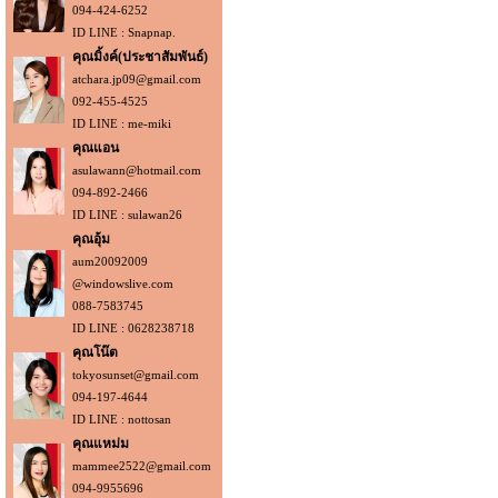
094-424-6252
ID LINE : Snapnap.
คุณมิ้งค์(ประชาสัมพันธ์)
atchara.jp09@gmail.com
092-455-4525
ID LINE : me-miki
คุณแอน
asulawann@hotmail.com
094-892-2466
ID LINE : sulawan26
คุณอุ้ม
aum20092009
@windowslive.com
088-7583745
ID LINE : 0628238718
คุณโน๊ต
tokyosunset@gmail.com
094-197-4644
ID LINE : nottosan
คุณแหม่ม
mammee2522@gmail.com
094-9955696