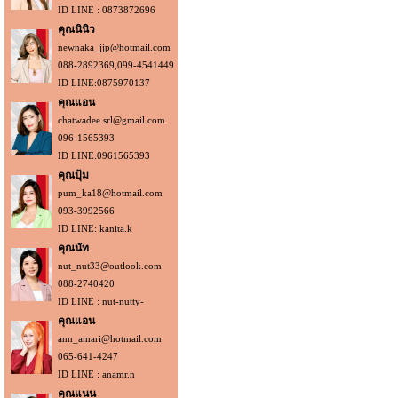
ID LINE : 0873872696
คุณนินิว
newnaka_jjp@hotmail.com
088-2892369,099-4541449
ID LINE:0875970137
คุณแอน
chatwadee.srl@gmail.com
096-1565393
ID LINE:0961565393
คุณปุ้ม
pum_ka18@hotmail.com
093-3992566
ID LINE: kanita.k
คุณนัท
nut_nut33@outlook.com
088-2740420
ID LINE : nut-nutty-
คุณแอน
ann_amari@hotmail.com
065-641-4247
ID LINE : anamr.n
คุณแนน