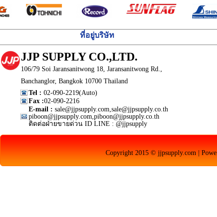
ที่อยู่บริษัท
JJP SUPPLY CO.,LTD.
106/79 Soi Jaransanitwong 18, Jaransanitwong Rd.,
Banchanglor, Bangkok 10700 Thailand
Tel :
02-090-2219(Auto)
Fax :
02-090-2216
E-mail :
sale@jjpsupply.com,sale@jjpsupply.co.th
piboon@jjpsupply.com,piboon@jjpsupply.co.th
ติดต่อฝ่ายขายด่วน ID LINE : @jjpsupply
Copyright 2015 © jjpsupply.com | Pow