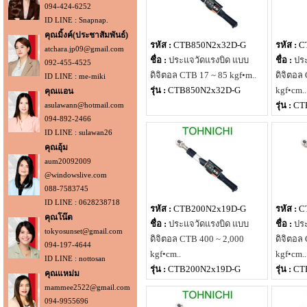
094-424-6252
ID LINE : Snapnap.
คุณมิ้งค์(ประชาสัมพันธ์)
รหัส :
CTB850N2x32D-G
รหัส :
C
atchara.jp09@gmail.com
ชื่อ :
ประแจวัดแรงบิด แบบ
ชื่อ :
ปร
092-455-4525
ดิจิตอล CTB 17 ~ 85 kgf•m..
ดิจิตอล
ID LINE : me-miki
รุ่น :
CTB850N2x32D-G
kgf•cm..
คุณแอน
รุ่น :
CT
asulawann@hotmail.com
094-892-2466
ID LINE : sulawan26
คุณอุ้ม
aum20092009
@windowslive.com
088-7583745
ID LINE : 0628238718
รหัส :
CTB200N2x19D-G
รหัส :
C
คุณโน๊ต
ชื่อ :
ประแจวัดแรงบิด แบบ
ชื่อ :
ปร
tokyosunset@gmail.com
ดิจิตอล CTB 400 ~ 2,000
ดิจิตอล
094-197-4644
kgf•cm..
kgf•cm..
ID LINE : nottosan
รุ่น :
CTB200N2x19D-G
รุ่น :
CT
คุณแหม่ม
mammee2522@gmail.com
094-9955696