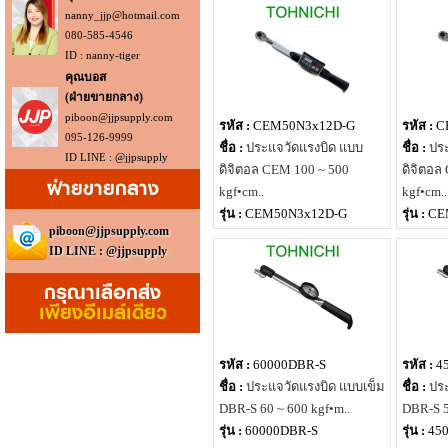
nanny_jjp@hotmail.com
080-585-4546
ID : nanny-tiger
คุณบอส
(ฝ่ายขายกลาง)
piboon@jjpsupply.com
รหัส :
CEM50N3x12D-G
รหัส :
C
095-126-9999
ชื่อ :
ประแจวัดแรงบิด แบบ
ชื่อ :
ปร
ID LINE : @jjpsupply
ดิจิตอล CEM 100 ~ 500
ดิจิตอล
ฝ่ายขายกลาง
kgf•cm..
kgf•cm..
รุ่น :
CEM50N3x12D-G
รุ่น :
CE
piboon@jjpsupply.com
ID LINE : @jjpsupply
กรุณาเลือกส่ง
เพียงอีเมล์เดียว
รหัส :
60000DBR-S
รหัส :
4
ชื่อ :
ประแจวัดแรงบิด แบบเข็ม
ชื่อ :
ประ
DBR-S 60 ~ 600 kgf•m..
DBR-S 5
รุ่น :
60000DBR-S
รุ่น :
45