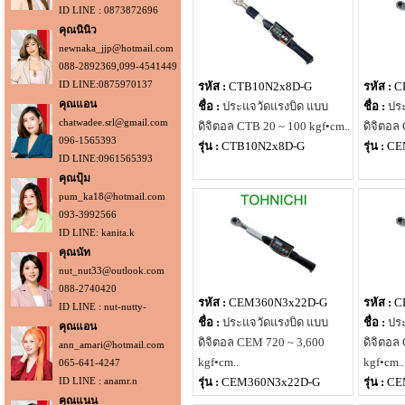
ID LINE : 0873872696
คุณนินิว
newnaka_jjp@hotmail.com
088-2892369,099-4541449
ID LINE:0875970137
รหัส :
CTB10N2x8D-G
รหัส :
C
คุณแอน
ชื่อ :
ประแจวัดแรงบิด แบบ
ชื่อ :
ปร
chatwadee.srl@gmail.com
ดิจิตอล CTB 20 ~ 100 kgf•cm..
ดิจิตอล
096-1565393
รุ่น :
CTB10N2x8D-G
รุ่น :
CE
ID LINE:0961565393
คุณปุ้ม
pum_ka18@hotmail.com
093-3992566
ID LINE: kanita.k
คุณนัท
nut_nut33@outlook.com
088-2740420
รหัส :
CEM360N3x22D-G
รหัส :
C
ID LINE : nut-nutty-
ชื่อ :
ประแจวัดแรงบิด แบบ
ชื่อ :
ปร
คุณแอน
ดิจิตอล CEM 720 ~ 3,600
ดิจิตอล
ann_amari@hotmail.com
kgf•cm..
kgf•cm..
065-641-4247
ID LINE : anamr.n
รุ่น :
CEM360N3x22D-G
รุ่น :
CE
คุณแนน